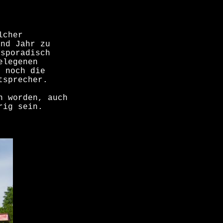
lcher
and Jahr zu
 sporadisch
elegenen
n noch die
tsprecher.
n worden, auch
rig sein.