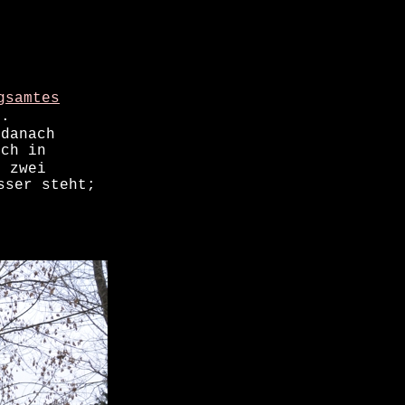
gsamtes
�.
 danach
och in
h zwei
sser steht;