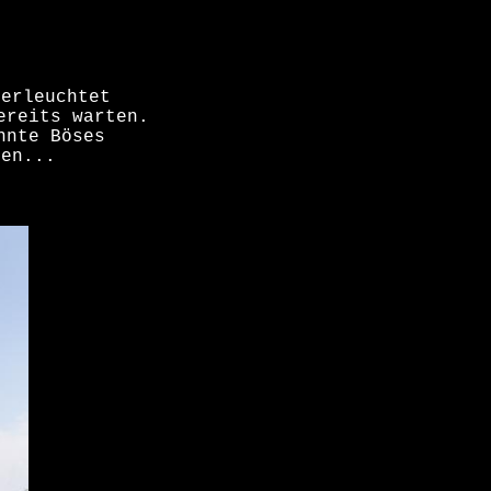
lerleuchtet
ereits warten.
nnte Böses
gen...